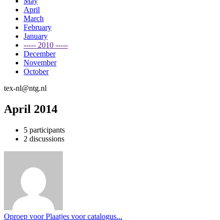
May
April
March
February
January
----- 2010 -----
December
November
October
tex-nl@ntg.nl
April 2014
5 participants
2 discussions
Oproep voor Plaatjes voor catalogus...