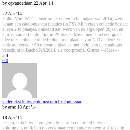
by cgvanderlaan
22 Apr '14
22 Apr '14
Hallo, Voor NTG's lustrum, te vieren in het najaar van 2014, werk
ik aan een catalogus van plaatjes (in PS). Mijn eigen collectie beslaat
al een 200 plaatjes, ontleend aan werk van de afgelopen 20jaar, en
zijn verzameld in de librarie PSlib.eps. Misschien is het een goed
idee deze collectie uit te breiden met plaatjes van NTG leden? Een
verkorte versie, ~50 relevante plaatjes met code, van de catalogus
verschijnt in BachoTeX2014, als voorproefje. Grtrjes ---Kees---
3
4
0
0
kadertekst in twocolum/scrartcl + font t-star
by arne
18 Apr '14
18 Apr '14
besten, ik heb twee vragen: - ik schrijf een artikel in twee
kolommen, en ik ben op zoek naar een manier om een stuk tekst in