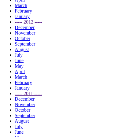
March
February
January
----- 2012 -----
December
November
October
September
August
July
June
May
April
March
February
January
----- 2011 -----
December
November
October
September
August
July
June