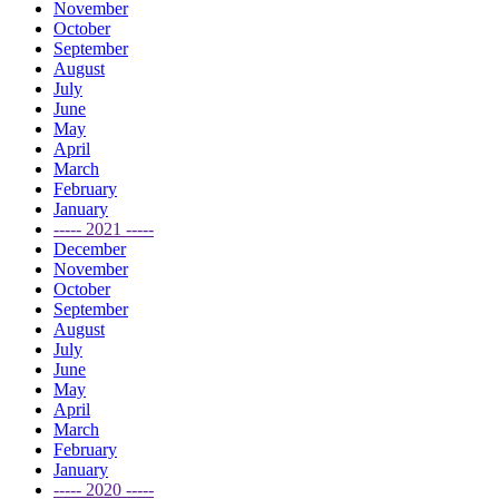
November
October
September
August
July
June
May
April
March
February
January
----- 2021 -----
December
November
October
September
August
July
June
May
April
March
February
January
----- 2020 -----