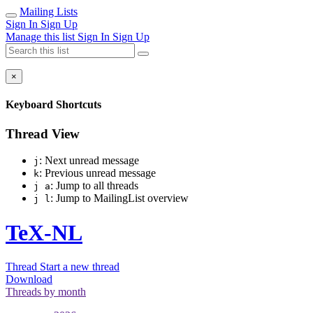
Mailing Lists
Sign In
Sign Up
Manage this list
Sign In
Sign Up
×
Keyboard Shortcuts
Thread View
: Next unread message
j
: Previous unread message
k
: Jump to all threads
j a
: Jump to MailingList overview
j l
TeX-NL
Thread
Start a new thread
Download
Threads by
month