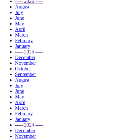
----- 2026 -----
August
July
June
May
April
March
February
January
----- 2025 -----
December
November
October
September
August
July
June
May
April
March
February
January
----- 2024 -----
December
November