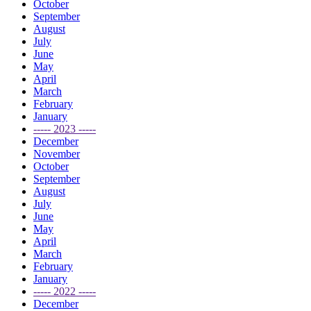
October
September
August
July
June
May
April
March
February
January
----- 2023 -----
December
November
October
September
August
July
June
May
April
March
February
January
----- 2022 -----
December