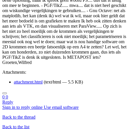
beste oplossing, maar ik spreek geen woord PS.... dus dat is lastig
om mee te beginnen. - PGF/TikZ..... mwa.... dat is niet heel geschikt
om wiskundige vergelijkingen te gebruiken.... - Gnu Octave: net als
matplotlib, het kan (denk ik) wel wat ik wil, maar ook hier geldt dat
het meer bedoeld is om grafieken te maken Ik heb ook zitten denken
aan iets als VTK, en dan visualiseren met ParaView..... Op zich is
het niet zo heel moeilijk om de krommen als vergelijkingen te
schrijven; het classificieren is ook niet moeilijk; het parametriseren is
meestal ook nog wel te doen; maar wat is nou handige software om
2D krommen een beetje fatsoenlijk op een A4 te zetten? Let wel, het
kan om honderden, zo niet duizenden krommen gaan, dus iets als
PGF/TikZ is denk ik uitgesloten. Is METAPOST iets?
Groeten,Wilfred
Attachments:
attachment.html
(text/html — 5.5 KB)
0
0
Reply
Sign in to reply online
Use email software
Back to the thread
Back to the list