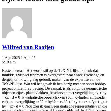
Wilfred van Rooijen
1 Apr 2025
1 Apr '25
5:19 a.m.
Beste allemaal, Het wordt stil op de TeX-NL lijst. Ik denk dat
inmiddels vrijwel iedereen is overgestapt naar Stack Exchange en
dergelijke. Ik wil graag gebruik maken van de expertise van de
TeX-NL lijst. Wat wil het geval: ik ben bezig met een soort hobby-
project omtrent ray tracing. De aanpak is als volgt: de geometrische
objecten zijn: - platte vlakken, beschreven met vergelijking ax + by
+ cz - d = 0- kwadratische oppervlakken (bol., cylinder, ellipsoide,
etc), met vergelijking ax^2 + by^2 + cz^2 + dxy + exz + fyz + gx +
hy + iz - d = 0 Nou zou ik graag een grafische representatie van die
geometrische objecten maken. Als voorbeeld: stel, je definieert een