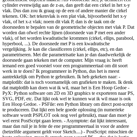
cylinder evenwijdig aan de z-as, dan geeft dat een cirkel in het x-y
vlak. Dus dan zou ik graag op de een of andere manier die cirkel
tekenen. OK: het tekenvlak is een plat vlak, bijvoorbeeld het x-y
vlak, of het x-z vlak; noem dit vlak P, dan is de taak om de
doorsneden te bepalen van de geometrische objecten met vlak P. Dat
worden dan ofwel rechte lijnen (doorsnede van P met een ander
vlak), of het worden kwadratische krommen (cirkel, ellips, parabool,
hyperbool, ...). De doorsnede met P is een kwadratische
vergelijking. Je kan die classificeren (cirkel, ellips, etc), en dan
parametriseren. Met die parametrisatie kan je dan daadwerkelijk de
doorsnede gaan tekeken met de computer. Mijn vraag is: heeft
iemand een goed voorstel voor een programmeertaal om dit soort
werk in te doen? Ik programmeer in Python, dus het is meest
aantrekkelijk om Python te gebruiken. Ik heb gekeken naar: -
matplotlib: dat is toch voornamelijk om grafieken te maken. Ik denk
dat matplotlib kan doen wat ik wil, maar het is Een Hoop Gedoe -
PyX: Python software om 2D en 3D graphics te exporteren naar PS,
SVG, PDF, etc. Dat lijkt ook wel te kunnen wat ik wil maar is ook
Een Hoop Gedoe. - PSFile: een Python library om direct post-script
te produceren. Dat lijkt een hele goede oplossing (in numerieke
software wordt PSPLOT ook nog veel gebruikt), maar dan moet je
wel eerst PostScript gaan leren. - Asymptote: dat lijkt interessant,
maar dan ruil je in feite de ene programmeertaal in voor de andere
(hetzelfde argument geldt voor Sketch....) - PostScript: misschien de