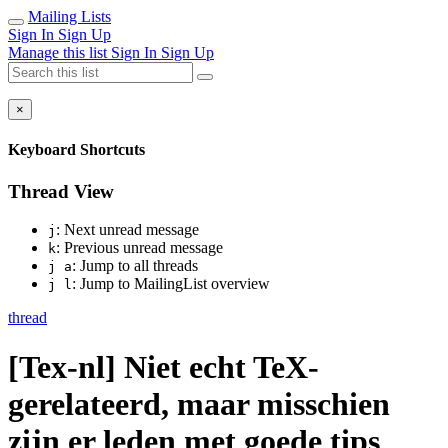
Mailing Lists
Sign In
Sign Up
Manage this list
Sign In
Sign Up
×
Keyboard Shortcuts
Thread View
: Next unread message
j
: Previous unread message
k
: Jump to all threads
j a
: Jump to MailingList overview
j l
thread
[Tex-nl] Niet echt TeX-
gerelateerd, maar misschien
zijn er leden met goede tips